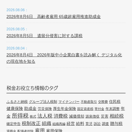
2026.08.06：
2026年8月6日 高齢者雇用 65歳超雇用推進助成金
2026.08.05：
2026年8月5日 遺留分侵害に対する課税
2026.08.04：
2026年8月4日 2026年版中小企業白書を読み解く デジタル化
の現在地を知る
税金お役立ち情報のタグ
住民税
ふるさと納税
グループ法人税制
マイナンバー
不動産取引
交際費
健康保険
年
助成金
厚生年金保険
労災保険
年末調整
固定資産税
寄付金
所得税
法人税
消費税
相続税
金
減価償却
災害
源泉徴収
株式
組織
税制改正
経営
給料
贈与税
確定申告
訴訟
調査
組織再編
育児
雇用
雇用保険
退職金
配偶者控除