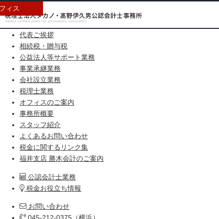
フィス
HOME
代表ご挨拶
相続税・贈与税
公益法人等サポート業務
事業承継業務
会社設立業務
税理士業務
オフィスのご案内
事務所概要
スタッフ紹介
よくあるお問い合わせ
税金に関するリンク集
福井支店 勝木会計のご案内
公認会計士業務
税金お役立ち情報
お問い合わせ
045-212-0375（横浜）