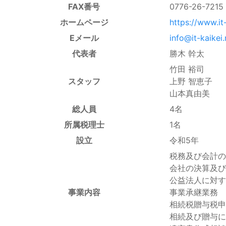
FAX番号
0776-26-7215
ホームページ
https://www.it-
Eメール
info@it-kaikei.
代表者
勝木 幹太
竹田 裕司
スタッフ
上野 智恵子
山本真由美
総人員
4名
所属税理士
1名
設立
令和5年
税務及び会計の
会社の決算及び
公益法人に対す
事業内容
事業承継業務
相続税贈与税申
相続及び贈与に