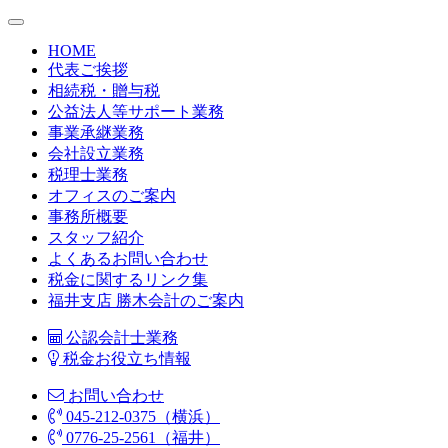
HOME
代表ご挨拶
相続税・贈与税
公益法人等サポート業務
事業承継業務
会社設立業務
税理士業務
オフィスのご案内
事務所概要
スタッフ紹介
よくあるお問い合わせ
税金に関するリンク集
福井支店 勝木会計のご案内
公認会計士業務
税金お役立ち情報
お問い合わせ
045-212-0375（横浜）
0776-25-2561（福井）