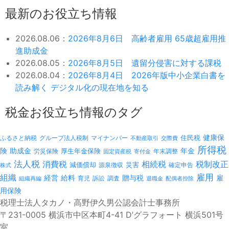
最新のお役立ち情報
2026.08.06：
2026年8月6日 高齢者雇用 65歳超雇用推
進助成金
2026.08.05：
2026年8月5日 遺留分侵害に対する課税
2026.08.04：
2026年8月4日 2026年版中小企業白書を
読み解く デジタル化の現在地を知る
税金お役立ち情報のタグ
健康保
ふるさと納税
マイナンバー
住民税
グループ法人税制
不動産取引
交際費
所得税
険
年金
助成金
厚生年金保険
労災保険
年末調整
固定資産税
寄付金
法人税
消費税
相続税
税制改正
減価償却
災害
源泉徴収
確定申告
株式
雇用
組織
経営
給料
贈与税
雇
訴訟
組織再編
育児
調査
退職金
配偶者控除
用保険
税理士法人タカノ・高野伊久男公認会計士事務所
〒231-0005 横浜市中区本町4-41 D’グラフォート 横浜501号
室