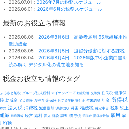
2026.07.01：
2026年7月の税務スケジュール
2026.06.01：
2026年6月の税務スケジュール
最新のお役立ち情報
2026.08.06：
2026年8月6日 高齢者雇用 65歳超雇用推
進助成金
2026.08.05：
2026年8月5日 遺留分侵害に対する課税
2026.08.04：
2026年8月4日 2026年版中小企業白書を
読み解く デジタル化の現在地を知る
税金お役立ち情報のタグ
健康保
ふるさと納税
マイナンバー
住民税
グループ法人税制
不動産取引
交際費
所得税
険
年金
助成金
厚生年金保険
労災保険
年末調整
固定資産税
寄付金
法人税
消費税
相続税
税制改正
減価償却
災害
源泉徴収
確定申告
株式
雇用
組織
経営
給料
贈与税
雇
訴訟
組織再編
育児
調査
退職金
配偶者控除
用保険