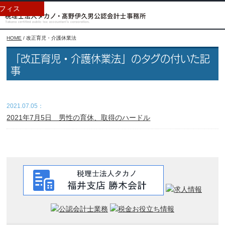
フィス
HOME
/
改正育児・介護休業法
「改正育児・介護休業法」のタグの付いた記
事
2021.07.05：
2021年7月5日 男性の育休、取得のハードル