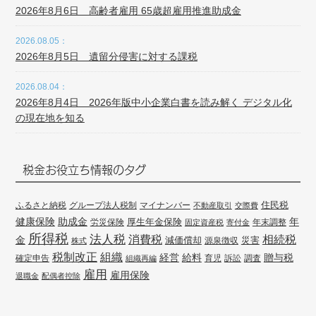
2026年8月6日 高齢者雇用 65歳超雇用推進助成金
2026.08.05：
2026年8月5日 遺留分侵害に対する課税
2026.08.04：
2026年8月4日 2026年版中小企業白書を読み解く デジタル化
の現在地を知る
税金お役立ち情報のタグ
住民税
ふるさと納税
グループ法人税制
マイナンバー
不動産取引
交際費
健康保険
年
助成金
厚生年金保険
労災保険
年末調整
固定資産税
寄付金
所得税
法人税
消費税
相続税
金
減価償却
災害
源泉徴収
株式
組織
税制改正
経営
給料
贈与税
確定申告
訴訟
調査
組織再編
育児
雇用
雇用保険
退職金
配偶者控除