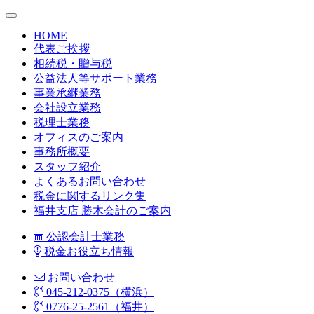
HOME
代表ご挨拶
相続税・贈与税
公益法人等サポート業務
事業承継業務
会社設立業務
税理士業務
オフィスのご案内
事務所概要
スタッフ紹介
よくあるお問い合わせ
税金に関するリンク集
福井支店 勝木会計のご案内
公認会計士業務
税金お役立ち情報
お問い合わせ
045-212-0375（横浜）
0776-25-2561（福井）