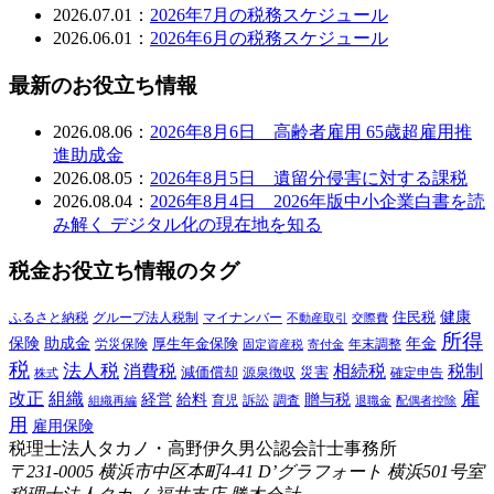
2026.07.01：
2026年7月の税務スケジュール
2026.06.01：
2026年6月の税務スケジュール
最新のお役立ち情報
2026.08.06：
2026年8月6日 高齢者雇用 65歳超雇用推
進助成金
2026.08.05：
2026年8月5日 遺留分侵害に対する課税
2026.08.04：
2026年8月4日 2026年版中小企業白書を読
み解く デジタル化の現在地を知る
税金お役立ち情報のタグ
健康
ふるさと納税
マイナンバー
住民税
グループ法人税制
交際費
不動産取引
所得
保険
年金
助成金
厚生年金保険
労災保険
年末調整
固定資産税
寄付金
税
法人税
消費税
相続税
税制
減価償却
災害
源泉徴収
確定申告
株式
雇
組織
改正
給料
贈与税
経営
訴訟
組織再編
育児
調査
退職金
配偶者控除
用
雇用保険
税理士法人タカノ・高野伊久男公認会計士事務所
〒231-0005 横浜市中区本町4-41 D’グラフォート 横浜501号室