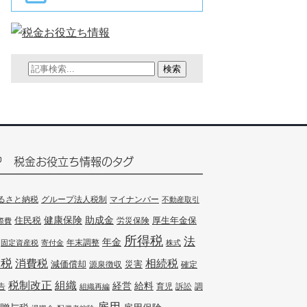
検索
税金お役立ち情報のタグ
るさと納税
グループ法人税制
マイナンバー
不動産取引
健康保険
住民税
助成金
厚生年金保
労災保険
際費
所得税
法
年金
年末調整
固定資産税
寄付金
株式
人税
消費税
相続税
減価償却
災害
源泉徴収
確定
組織
税制改正
経営
給料
告
訴訟
調
組織再編
育児