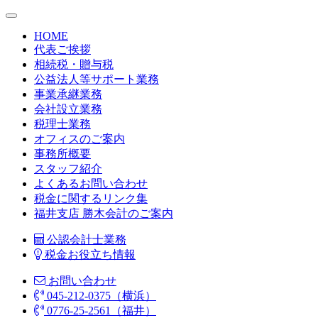
HOME
代表ご挨拶
相続税・贈与税
公益法人等サポート業務
事業承継業務
会社設立業務
税理士業務
オフィスのご案内
事務所概要
スタッフ紹介
よくあるお問い合わせ
税金に関するリンク集
福井支店 勝木会計のご案内
公認会計士業務
税金お役立ち情報
お問い合わせ
045-212-0375（横浜）
0776-25-2561（福井）