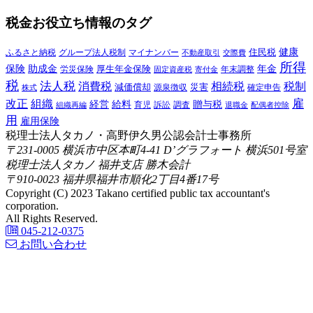
税金お役立ち情報のタグ
健康
ふるさと納税
マイナンバー
住民税
グループ法人税制
交際費
不動産取引
所得
保険
年金
助成金
厚生年金保険
労災保険
年末調整
固定資産税
寄付金
税
法人税
消費税
相続税
税制
減価償却
災害
源泉徴収
確定申告
株式
雇
組織
改正
給料
贈与税
経営
訴訟
組織再編
育児
調査
退職金
配偶者控除
用
雇用保険
税理士法人タカノ・高野伊久男公認会計士事務所
〒231-0005 横浜市中区本町4-41 D’グラフォート 横浜501号室
税理士法人タカノ 福井支店 勝木会計
〒910-0023 福井県福井市順化2丁目4番17号
Copyright (C) 2023 Takano certified public tax accountant's
corporation.
All Rights Reserved.
045-212-0375
お問い合わせ