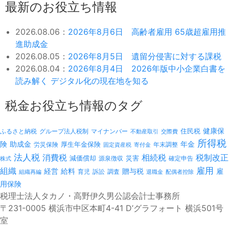
最新のお役立ち情報
2026.08.06：
2026年8月6日 高齢者雇用 65歳超雇用推
進助成金
2026.08.05：
2026年8月5日 遺留分侵害に対する課税
2026.08.04：
2026年8月4日 2026年版中小企業白書を
読み解く デジタル化の現在地を知る
税金お役立ち情報のタグ
健康保
ふるさと納税
マイナンバー
住民税
グループ法人税制
不動産取引
交際費
所得税
険
年金
助成金
厚生年金保険
労災保険
年末調整
固定資産税
寄付金
法人税
消費税
相続税
税制改正
減価償却
災害
源泉徴収
確定申告
株式
雇用
組織
経営
給料
贈与税
雇
訴訟
組織再編
育児
調査
退職金
配偶者控除
用保険
税理士法人タカノ・高野伊久男公認会計士事務所
〒231-0005 横浜市中区本町4-41 D’グラフォート 横浜501号
室