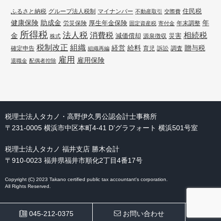
住民税
ふるさと納税
グループ法人税制
マイナンバー
不動産取引
交際費
健康保険
年
助成金
厚生年金保険
労災保険
年末調整
固定資産税
寄付金
所得税
法人税
消費税
相続税
金
減価償却
災害
源泉徴収
株式
組織
税制改正
経営
給料
贈与税
確定申告
訴訟
調査
組織再編
育児
雇用
雇用保険
退職金
配偶者控除
税理士法人タカノ・高野伊久男公認会計士事務所
〒231-0005 横浜市中区本町4-41 D’グラフォート 横浜501号室
税理士法人タカノ 福井支店 勝木会計
〒910-0023 福井県福井市順化2丁目4番17号
Copyright (C) 2023 Takano certified public tax accountant's corporation.
All Rights Reserved.
045-212-0375
お問い合わせ