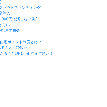
充
とクラウドファンディング
損金算入
2,000円で済まない例外
さらい
争処理委員会
代住宅ポイント制度とは？
のふるさと納税改正
か？ふるさと納税がますます熱い！