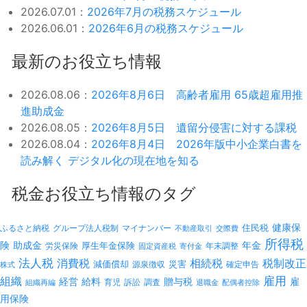
2026.07.01：
2026年7月の税務スケジュール
2026.06.01：
2026年6月の税務スケジュール
最新のお役立ち情報
2026.08.06：
2026年8月6日 高齢者雇用 65歳超雇用推
進助成金
2026.08.05：
2026年8月5日 遺留分侵害に対する課税
2026.08.04：
2026年8月4日 2026年版中小企業白書を
読み解く デジタル化の現在地を知る
税金お役立ち情報のタグ
健康保
ふるさと納税
マイナンバー
住民税
グループ法人税制
不動産取引
交際費
所得税
険
年金
助成金
厚生年金保険
労災保険
年末調整
固定資産税
寄付金
法人税
消費税
相続税
税制改正
減価償却
災害
源泉徴収
確定申告
株式
雇用
組織
経営
給料
贈与税
雇
訴訟
組織再編
育児
調査
退職金
配偶者控除
用保険