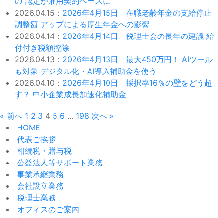
の 認定が雇用契約ベースに
2026.04.15：
2026年4月15日 在職老齢年金の支給停止
調整額 アップによる厚生年金への影響
2026.04.14：
2026年4月14日 税理士会の長年の建議 給
付付き税額控除
2026.04.13：
2026年4月13日 最大450万円！ AIツール
も対象 デジタル化・AI導入補助金を使う
2026.04.10：
2026年4月10日 採択率16％の壁をどう超
す？ 中小企業成長加速化補助金
« 前へ
1
2
3
4
5
6
…
198
次へ »
HOME
代表ご挨拶
相続税・贈与税
公益法人等サポート業務
事業承継業務
会社設立業務
税理士業務
オフィスのご案内