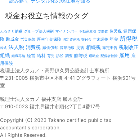
読み解く デジタル化の現在地を知る
税金お役立ち情報のタグ
健康保
ふるさと納税
マイナンバー
住民税
グループ法人税制
不動産取引
交際費
所得税
険
年金
助成金
厚生年金保険
労災保険
年末調整
固定資産税
寄付金
法人税
消費税
相続税
税制改正
減価償却
災害
源泉徴収
確定申告
株式
雇用
組織
経営
給料
贈与税
雇
訴訟
組織再編
育児
調査
退職金
配偶者控除
用保険
税理士法人タカノ・高野伊久男公認会計士事務所
〒231-0005 横浜市中区本町4-41 D’グラフォート 横浜501号
室
税理士法人タカノ 福井支店 勝木会計
〒910-0023 福井県福井市順化2丁目4番17号
Copyright (C) 2023 Takano certified public tax
accountant's corporation.
All Rights Reserved.