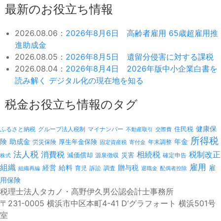
最新のお役立ち情報
2026.08.06：
2026年8月6日 高齢者雇用 65歳超雇用推
進助成金
2026.08.05：
2026年8月5日 遺留分侵害に対する課税
2026.08.04：
2026年8月4日 2026年版中小企業白書を
読み解く デジタル化の現在地を知る
税金お役立ち情報のタグ
健康保
ふるさと納税
マイナンバー
住民税
グループ法人税制
不動産取引
交際費
所得税
険
年金
助成金
厚生年金保険
労災保険
年末調整
固定資産税
寄付金
法人税
消費税
相続税
税制改正
減価償却
災害
源泉徴収
確定申告
株式
雇用
組織
経営
給料
贈与税
雇
訴訟
組織再編
育児
調査
退職金
配偶者控除
用保険
税理士法人タカノ・高野伊久男公認会計士事務所
〒231-0005 横浜市中区本町4-41 D’グラフォート 横浜501号
室