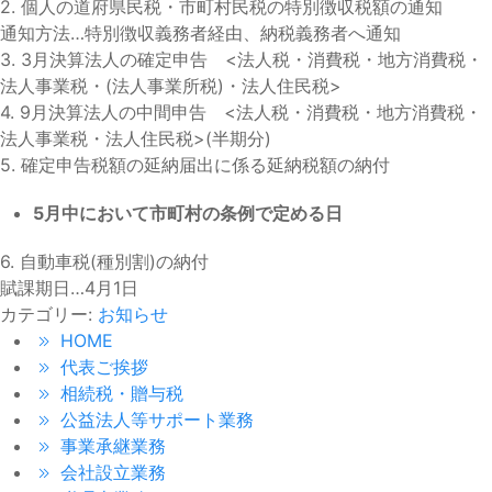
2. 個人の道府県民税・市町村民税の特別徴収税額の通知
通知方法…特別徴収義務者経由、納税義務者へ通知
3. 3月決算法人の確定申告 <法人税・消費税・地方消費税・
法人事業税・(法人事業所税)・法人住民税>
4. 9月決算法人の中間申告 <法人税・消費税・地方消費税・
法人事業税・法人住民税>(半期分)
5. 確定申告税額の延納届出に係る延納税額の納付
5月中において市町村の条例で定める日
6. 自動車税(種別割)の納付
賦課期日…4月1日
カテゴリー:
お知らせ
HOME
代表ご挨拶
相続税・贈与税
公益法人等サポート業務
事業承継業務
会社設立業務