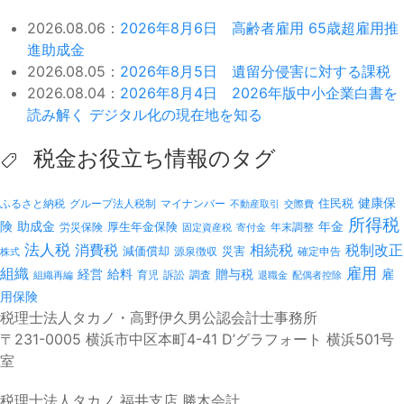
2026.08.06：
2026年8月6日 高齢者雇用 65歳超雇用推
進助成金
2026.08.05：
2026年8月5日 遺留分侵害に対する課税
2026.08.04：
2026年8月4日 2026年版中小企業白書を
読み解く デジタル化の現在地を知る
税金お役立ち情報のタグ
健康保
ふるさと納税
マイナンバー
住民税
グループ法人税制
不動産取引
交際費
所得税
険
年金
助成金
厚生年金保険
労災保険
年末調整
固定資産税
寄付金
法人税
消費税
相続税
税制改正
減価償却
災害
源泉徴収
確定申告
株式
雇用
組織
経営
給料
贈与税
雇
訴訟
組織再編
育児
調査
退職金
配偶者控除
用保険
税理士法人タカノ・高野伊久男公認会計士事務所
〒231-0005 横浜市中区本町4-41 D’グラフォート 横浜501号
室
税理士法人タカノ 福井支店 勝木会計