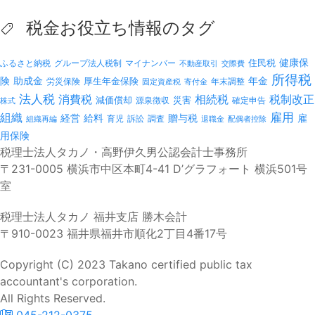
税金お役立ち情報のタグ
健康保
ふるさと納税
マイナンバー
住民税
グループ法人税制
不動産取引
交際費
所得税
険
年金
助成金
厚生年金保険
労災保険
年末調整
固定資産税
寄付金
法人税
消費税
相続税
税制改正
減価償却
災害
源泉徴収
確定申告
株式
雇用
組織
経営
給料
贈与税
雇
訴訟
組織再編
育児
調査
退職金
配偶者控除
用保険
税理士法人タカノ・高野伊久男公認会計士事務所
〒231-0005 横浜市中区本町4-41 D’グラフォート 横浜501号
室
税理士法人タカノ 福井支店 勝木会計
〒910-0023 福井県福井市順化2丁目4番17号
Copyright (C) 2023 Takano certified public tax
accountant's corporation.
All Rights Reserved.