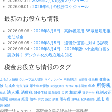
2026.07.01：
2026年7月の税務スケジュール
2026.06.01：
2026年6月の税務スケジュール
最新のお役立ち情報
2026.08.06：
2026年8月6日 高齢者雇用 65歳超雇用推
進助成金
2026.08.05：
2026年8月5日 遺留分侵害に対する課税
2026.08.04：
2026年8月4日 2026年版中小企業白書を
読み解く デジタル化の現在地を知る
税金お役立ち情報のタグ
健康保
ふるさと納税
マイナンバー
住民税
グループ法人税制
不動産取引
交際費
所得税
険
年金
助成金
厚生年金保険
労災保険
年末調整
固定資産税
寄付金
法人税
消費税
相続税
税制改正
減価償却
災害
源泉徴収
確定申告
株式
雇用
組織
経営
給料
贈与税
雇
訴訟
組織再編
育児
調査
退職金
配偶者控除
用保険
税理士法人タカノ・高野伊久男公認会計士事務所