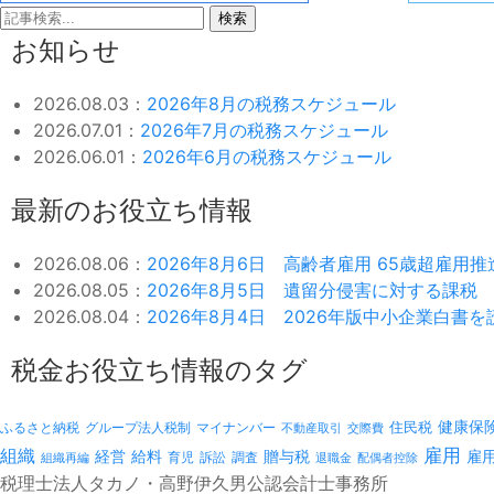
検索
お知らせ
2026.08.03：
2026年8月の税務スケジュール
2026.07.01：
2026年7月の税務スケジュール
2026.06.01：
2026年6月の税務スケジュール
最新のお役立ち情報
2026.08.06：
2026年8月6日 高齢者雇用 65歳超雇用
2026.08.05：
2026年8月5日 遺留分侵害に対する課税
2026.08.04：
2026年8月4日 2026年版中小企業白書
税金お役立ち情報のタグ
健康保
ふるさと納税
マイナンバー
住民税
グループ法人税制
不動産取引
交際費
雇用
組織
経営
給料
贈与税
雇
訴訟
組織再編
育児
調査
退職金
配偶者控除
税理士法人タカノ・高野伊久男公認会計士事務所