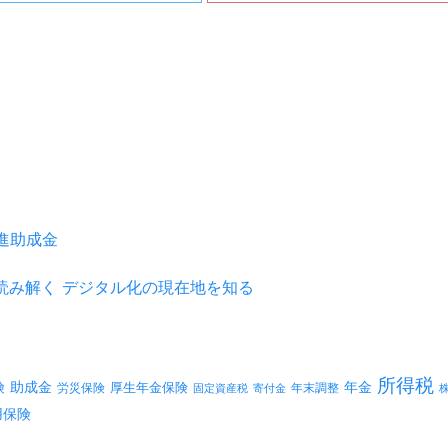
推進助成金
を読み解く デジタル化の現在地を知る
所得税
険
年金
助成金
厚生年金保険
労災保険
年末調整
固定資産税
寄付金
用保険