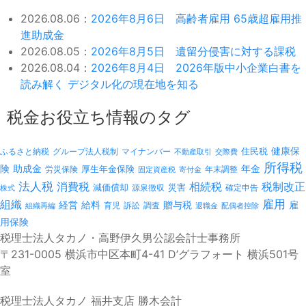
2026.08.06：
2026年8月6日 高齢者雇用 65歳超雇用推
進助成金
2026.08.05：
2026年8月5日 遺留分侵害に対する課税
2026.08.04：
2026年8月4日 2026年版中小企業白書を
読み解く デジタル化の現在地を知る
税金お役立ち情報のタグ
健康保
ふるさと納税
マイナンバー
住民税
グループ法人税制
不動産取引
交際費
所得税
険
年金
助成金
厚生年金保険
労災保険
年末調整
固定資産税
寄付金
法人税
消費税
相続税
税制改正
減価償却
災害
源泉徴収
確定申告
株式
雇用
組織
経営
給料
贈与税
雇
訴訟
組織再編
育児
調査
退職金
配偶者控除
用保険
税理士法人タカノ・高野伊久男公認会計士事務所
〒231-0005 横浜市中区本町4-41 D’グラフォート 横浜501号
室
税理士法人タカノ 福井支店 勝木会計