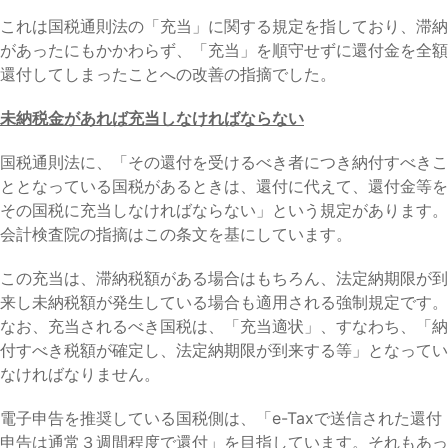
これは国税通則法の「充当」に関する規定を指しており、滞納
があったにもかかわらず、「充当」を順守せずに還付金を全額
還付してしまったことへの改善の指摘でした。
未納税金があれば充当しなければならない
国税通則法に、「その還付を受けるべき者につき納付すべきこ
ととなっている国税があるときは、還付に代えて、還付金等を
その国税に充当しなければならない」という規定があります。
会計検査院の指摘はこの条文を基にしています。
この充当は、滞納税額がある場合はもちろん、法定納期限が到
来し未納税額が発生している場合も適用される強制規定です。
なお、充当されるべき国税は、「充当適状」、すなわち、「納
付すべき税額が確定し、法定納期限が到来する等」となってい
なければなりません。
電子申告を推奨している国税側は、「e-Taxで送信された還付
申告は通常３週間程度で還付」を目指しています。それもあっ