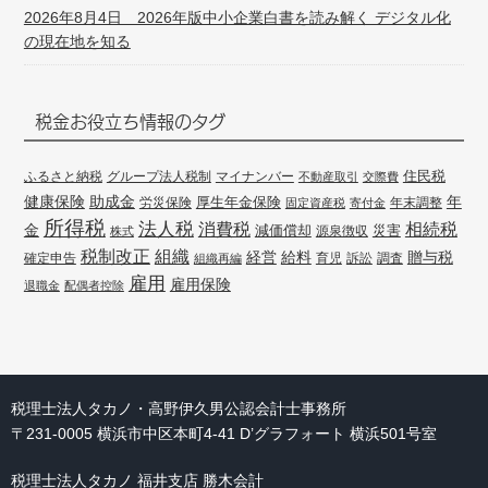
2026年8月4日 2026年版中小企業白書を読み解く デジタル化
の現在地を知る
税金お役立ち情報のタグ
住民税
ふるさと納税
グループ法人税制
マイナンバー
不動産取引
交際費
健康保険
年
助成金
厚生年金保険
労災保険
年末調整
固定資産税
寄付金
所得税
法人税
消費税
相続税
金
減価償却
災害
源泉徴収
株式
組織
税制改正
経営
給料
贈与税
確定申告
訴訟
調査
組織再編
育児
雇用
雇用保険
退職金
配偶者控除
税理士法人タカノ・高野伊久男公認会計士事務所
〒231-0005 横浜市中区本町4-41 D’グラフォート 横浜501号室
税理士法人タカノ 福井支店 勝木会計