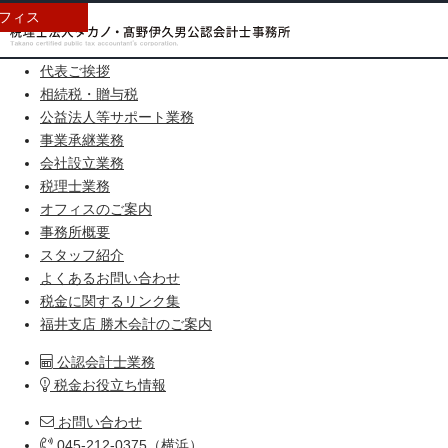
フィス
HOME
代表ご挨拶
相続税・贈与税
公益法人等サポート業務
事業承継業務
会社設立業務
税理士業務
オフィスのご案内
事務所概要
スタッフ紹介
よくあるお問い合わせ
税金に関するリンク集
福井支店 勝木会計のご案内
公認会計士業務
税金お役立ち情報
お問い合わせ
045-212-0375（横浜）