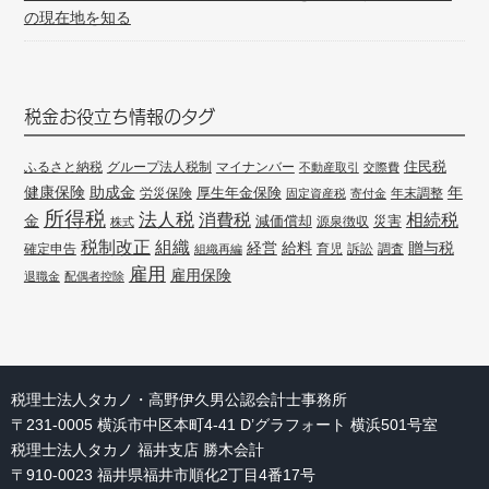
の現在地を知る
税金お役立ち情報のタグ
住民税
ふるさと納税
グループ法人税制
マイナンバー
不動産取引
交際費
健康保険
年
助成金
厚生年金保険
労災保険
年末調整
固定資産税
寄付金
所得税
法人税
消費税
相続税
金
減価償却
災害
源泉徴収
株式
組織
税制改正
経営
給料
贈与税
確定申告
訴訟
調査
組織再編
育児
雇用
雇用保険
退職金
配偶者控除
税理士法人タカノ・高野伊久男公認会計士事務所
〒231-0005 横浜市中区本町4-41 D’グラフォート 横浜501号室
税理士法人タカノ 福井支店 勝木会計
〒910-0023 福井県福井市順化2丁目4番17号