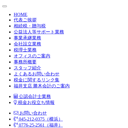
HOME
代表ご挨拶
相続税・贈与税
公益法人等サポート業務
事業承継業務
会社設立業務
税理士業務
オフィスのご案内
事務所概要
スタッフ紹介
よくあるお問い合わせ
税金に関するリンク集
福井支店 勝木会計のご案内
公認会計士業務
税金お役立ち情報
お問い合わせ
045-212-0375（横浜）
0776-25-2561（福井）