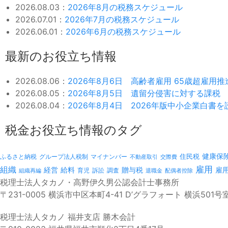
2026.08.03：
2026年8月の税務スケジュール
2026.07.01：
2026年7月の税務スケジュール
2026.06.01：
2026年6月の税務スケジュール
最新のお役立ち情報
2026.08.06：
2026年8月6日 高齢者雇用 65歳超雇用
2026.08.05：
2026年8月5日 遺留分侵害に対する課税
2026.08.04：
2026年8月4日 2026年版中小企業白書
税金お役立ち情報のタグ
健康保
ふるさと納税
マイナンバー
住民税
グループ法人税制
不動産取引
交際費
雇用
組織
経営
給料
贈与税
雇
訴訟
組織再編
育児
調査
退職金
配偶者控除
税理士法人タカノ・高野伊久男公認会計士事務所
〒231-0005 横浜市中区本町4-41 D’グラフォート 横浜501号
税理士法人タカノ 福井支店 勝木会計