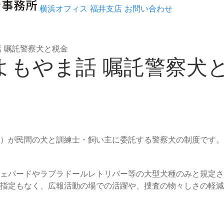
横浜オフィス
福井支店
お問い合わせ
話 嘱託警察犬と税金
金よもやま話 嘱託警察犬
）が民間の犬と訓練士・飼い主に委託する警察犬の制度です。
ェパードやラブラドールレトリバー等の大型犬種のみと規定さ
指定もなく、広報活動の場での活躍や、捜査の物々しさの軽減