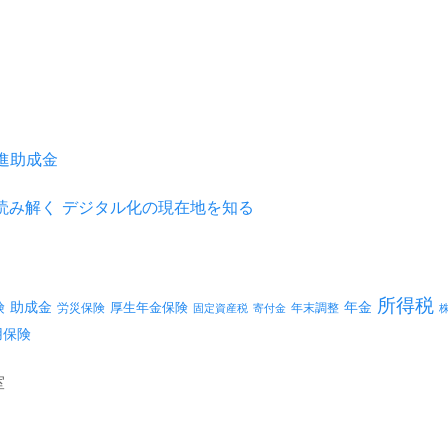
推進助成金
を読み解く デジタル化の現在地を知る
所得税
険
年金
助成金
厚生年金保険
労災保険
年末調整
固定資産税
寄付金
用保険
室