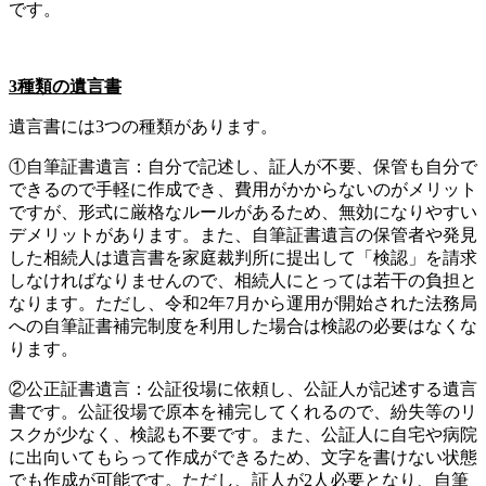
です。
3
種類の遺言書
遺言書には3つの種類があります。
①自筆証書遺言：自分で記述し、証人が不要、保管も自分で
できるので手軽に作成でき、費用がかからないのがメリット
ですが、形式に厳格なルールがあるため、無効になりやすい
デメリットがあります。また、自筆証書遺言の保管者や発見
した相続人は遺言書を家庭裁判所に提出して「検認」を請求
しなければなりませんので、相続人にとっては若干の負担と
なります。ただし、令和2年7月から運用が開始された法務局
への自筆証書補完制度を利用した場合は検認の必要はなくな
ります。
②公正証書遺言：公証役場に依頼し、公証人が記述する遺言
書です。公証役場で原本を補完してくれるので、紛失等のリ
スクが少なく、検認も不要です。また、公証人に自宅や病院
に出向いてもらって作成ができるため、文字を書けない状態
でも作成が可能です。ただし、証人が2人必要となり、自筆