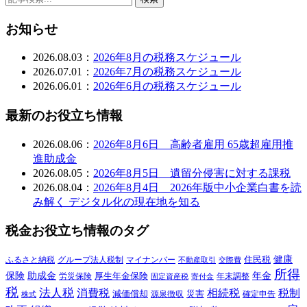
お知らせ
2026.08.03：
2026年8月の税務スケジュール
2026.07.01：
2026年7月の税務スケジュール
2026.06.01：
2026年6月の税務スケジュール
最新のお役立ち情報
2026.08.06：
2026年8月6日 高齢者雇用 65歳超雇用推
進助成金
2026.08.05：
2026年8月5日 遺留分侵害に対する課税
2026.08.04：
2026年8月4日 2026年版中小企業白書を読
み解く デジタル化の現在地を知る
税金お役立ち情報のタグ
健康
ふるさと納税
マイナンバー
住民税
グループ法人税制
交際費
不動産取引
所得
保険
年金
助成金
厚生年金保険
労災保険
年末調整
固定資産税
寄付金
税
法人税
消費税
相続税
税制
減価償却
災害
源泉徴収
確定申告
株式