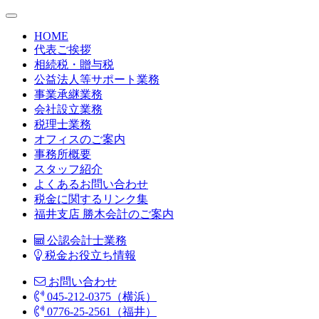
HOME
代表ご挨拶
相続税・贈与税
公益法人等サポート業務
事業承継業務
会社設立業務
税理士業務
オフィスのご案内
事務所概要
スタッフ紹介
よくあるお問い合わせ
税金に関するリンク集
福井支店 勝木会計のご案内
公認会計士業務
税金お役立ち情報
お問い合わせ
045-212-0375（横浜）
0776-25-2561（福井）