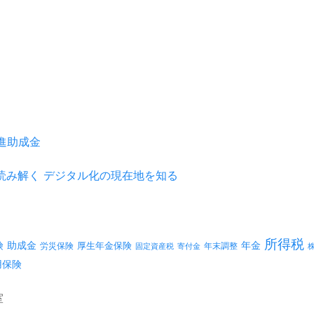
推進助成金
を読み解く デジタル化の現在地を知る
所得税
険
年金
助成金
厚生年金保険
労災保険
年末調整
固定資産税
寄付金
用保険
室