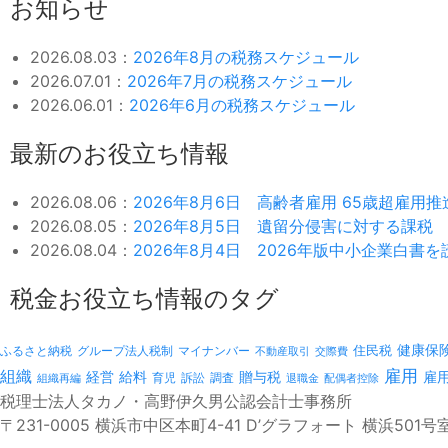
お知らせ
2026.08.03：
2026年8月の税務スケジュール
2026.07.01：
2026年7月の税務スケジュール
2026.06.01：
2026年6月の税務スケジュール
最新のお役立ち情報
2026.08.06：
2026年8月6日 高齢者雇用 65歳超雇用
2026.08.05：
2026年8月5日 遺留分侵害に対する課税
2026.08.04：
2026年8月4日 2026年版中小企業白書
税金お役立ち情報のタグ
健康保
ふるさと納税
マイナンバー
住民税
グループ法人税制
不動産取引
交際費
雇用
組織
経営
給料
贈与税
雇
訴訟
組織再編
育児
調査
退職金
配偶者控除
税理士法人タカノ・高野伊久男公認会計士事務所
〒231-0005 横浜市中区本町4-41 D’グラフォート 横浜501号