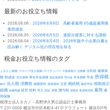
最新のお役立ち情報
2026.08.06：
2026年8月6日 高齢者雇用 65歳超雇用推
進助成金
2026.08.05：
2026年8月5日 遺留分侵害に対する課税
2026.08.04：
2026年8月4日 2026年版中小企業白書を
読み解く デジタル化の現在地を知る
税金お役立ち情報のタグ
健康保
ふるさと納税
マイナンバー
住民税
グループ法人税制
不動産取引
交際費
所得税
険
年金
助成金
厚生年金保険
労災保険
年末調整
固定資産税
寄付金
法人税
消費税
相続税
税制改正
減価償却
災害
源泉徴収
確定申告
株式
雇用
組織
経営
給料
贈与税
雇
訴訟
組織再編
育児
調査
退職金
配偶者控除
用保険
税理士法人タカノ・高野伊久男公認会計士事務所
〒231-0005 横浜市中区本町4-41 D’グラフォート 横浜501号