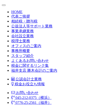
HOME
代表ご挨拶
相続税・贈与税
公益法人等サポート業務
事業承継業務
会社設立業務
税理士業務
オフィスのご案内
事務所概要
スタッフ紹介
よくあるお問い合わせ
税金に関するリンク集
福井支店 勝木会計のご案内
公認会計士業務
税金お役立ち情報
お問い合わせ
045-212-0375（横浜）
0776-25-2561（福井）