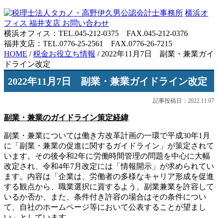
横浜オ
フィス
福井支店
お問い合わせ
横浜オフィス：TEL.045-212-0375 FAX.045-212-0376
福井支店：TEL.0776-25-2561 FAX.0776-26-7215
HOME
/
税金お役立ち情報
/
2022年11月7日 副業・兼業ガイ
ドライン改定
2022年11月7日 副業・兼業ガイドライン改定
記事投稿日：2022.11.07
副業・兼業のガイドライン策定経緯
副業・兼業については働き方改革計画の一環で平成30年1月
に「副業・兼業の促進に関するガイドライン」が策定されて
います。その後令和2年に労働時間管理の問題を中心に大幅
改定され、令和4年7月改定には「情報開示」が求められてい
ます。内容は「企業は、労働者の多様なキャリア形成を促進
する観点から、職業選択に資するよう、副業兼業を許容して
いるか否か、また、条件付き許容の場合はその条件につい
て、自社のホームページ等において公表することが望まし
い」としています