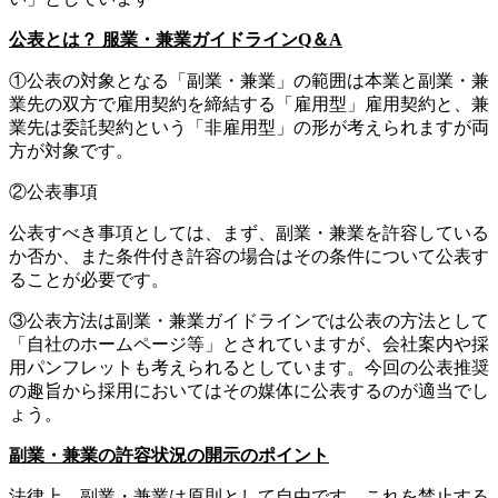
公表とは？ 服業・兼業ガイドラインQ＆A
①公表の対象となる「副業・兼業」の範囲は本業と副業・兼
業先の双方で雇用契約を締結する「雇用型」雇用契約と、兼
業先は委託契約という「非雇用型」の形が考えられますが両
方が対象です。
②公表事項
公表すべき事項としては、まず、副業・兼業を許容している
か否か、また条件付き許容の場合はその条件について公表す
ることが必要です。
③公表方法は副業・兼業ガイドラインでは公表の方法として
「自社のホームページ等」とされていますが、会社案内や採
用パンフレットも考えられるとしています。今回の公表推奨
の趣旨から採用においてはその媒体に公表するのが適当でし
ょう。
副業・兼業の許容状況の開示のポイント
法律上、副業・兼業は原則として自由です。これを禁止する