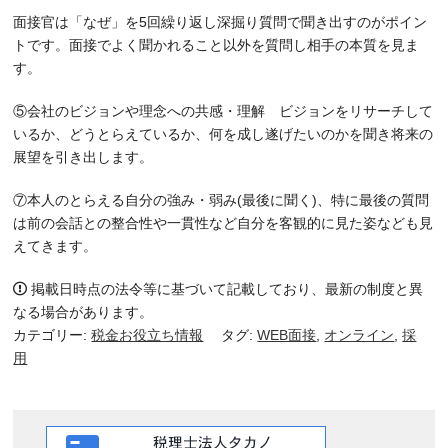
面接官は「なぜ」を5回繰り返し深掘り質問で聞き出すのがポイン
トです。面接でよく聞かれること以外を質問し相手の本質を見ま
す。
⑤会社のビジョンや理念への共感・理解 ビジョンをリサーチして
いるか、どうとらえているか、何を成し遂げたいのかを聞き将来の
展望を引き出します。
⑦本人のとらえる自分の強み・弱み(最後に聞く)、特に最後の質問
は前の会話との整合性や一貫性など自分を客観的に見た姿なども見
えてきます。
掲載日時点の法令等に基づいて記載しており、最新の制度と異
なる場合があります。
カテゴリー:
税金お役立ち情報
タグ:
WEB面接
,
オンライン
,
採
用