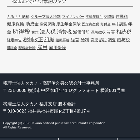
税金お役立ち情報のタグ
住民税
ふるさと納税
グループ法人税制
マイナンバー
不動産取引
交際費
健康保険
年
助成金
厚生年金保険
労災保険
年末調整
固定資産税
寄付金
所得税
法人税
消費税
相続税
金
減価償却
災害
源泉徴収
株式
組織
税制改正
経営
給料
贈与税
確定申告
訴訟
調査
組織再編
育児
雇用
雇用保険
退職金
配偶者控除
税理士法人タカノ・高野伊久男公認会計士事務所
〒231-0005 横浜市中区本町4-41 D’グラフォート 横浜501号室
税理士法人タカノ 福井支店 勝木会計
〒910-0023 福井県福井市順化2丁目4番17号
Copyright (C) 2023 Takano certified public tax accountant's corporation.
All Rights Reserved.