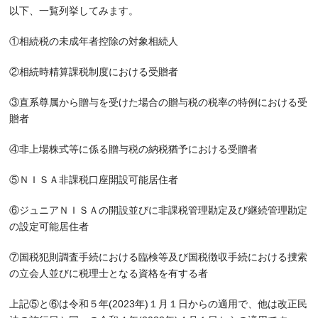
以下、一覧列挙してみます。
①相続税の未成年者控除の対象相続人
②相続時精算課税制度における受贈者
③直系尊属から贈与を受けた場合の贈与税の税率の特例における受
贈者
④非上場株式等に係る贈与税の納税猶予における受贈者
⑤ＮＩＳＡ非課税口座開設可能居住者
⑥ジュニアＮＩＳＡの開設並びに非課税管理勘定及び継続管理勘定
の設定可能居住者
⑦国税犯則調査手続における臨検等及び国税徴収手続における捜索
の立会人並びに税理士となる資格を有する者
上記⑤と⑥は令和５年(2023年)１月１日からの適用で、他は改正民