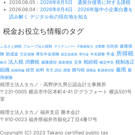
2026.08.05：
2026年8月5日 遺留分侵害に対する課税
2026.08.04：
2026年8月4日 2026年版中小企業白書を
読み解く デジタル化の現在地を知る
税金お役立ち情報のタグ
健康保
ふるさと納税
マイナンバー
住民税
グループ法人税制
不動産取引
交際費
所得税
険
年金
助成金
厚生年金保険
労災保険
年末調整
固定資産税
寄付金
法人税
消費税
相続税
税制改正
減価償却
災害
源泉徴収
確定申告
株式
雇用
組織
経営
給料
贈与税
雇
訴訟
組織再編
育児
調査
退職金
配偶者控除
用保険
税理士法人タカノ・高野伊久男公認会計士事務所
〒231-0005 横浜市中区本町4-41 D’グラフォート 横浜501号
室
税理士法人タカノ 福井支店 勝木会計
〒910-0023 福井県福井市順化2丁目4番17号
Copyright (C) 2023 Takano certified public tax