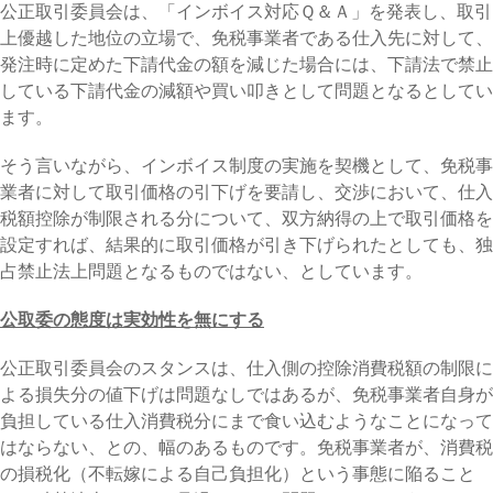
公正取引委員会は、「インボイス対応Ｑ＆Ａ」を発表し、取引
上優越した地位の立場で、免税事業者である仕入先に対して、
発注時に定めた下請代金の額を減じた場合には、下請法で禁止
している下請代金の減額や買い叩きとして問題となるとしてい
ます。
そう言いながら、インボイス制度の実施を契機として、免税事
業者に対して取引価格の引下げを要請し、交渉において、仕入
税額控除が制限される分について、双方納得の上で取引価格を
設定すれば、結果的に取引価格が引き下げられたとしても、独
占禁止法上問題となるものではない、としています。
公取委の態度は実効性を無にする
公正取引委員会のスタンスは、仕入側の控除消費税額の制限に
よる損失分の値下げは問題なしではあるが、免税事業者自身が
負担している仕入消費税分にまで食い込むようなことになって
はならない、との、幅のあるものです。免税事業者が、消費税
の損税化（不転嫁による自己負担化）という事態に陥ること