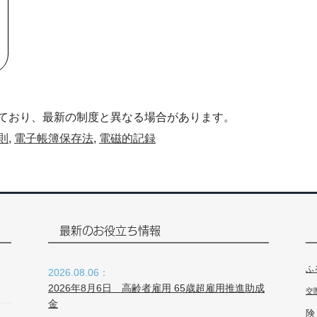
ており、最新の制度と異なる場合があります。
則
,
電子帳簿保存法
,
電磁的記録
最新のお役立ち情報
ふ
2026.08.06：
2026年8月6日 高齢者雇用 65歳超雇用推進助成
交
金
険