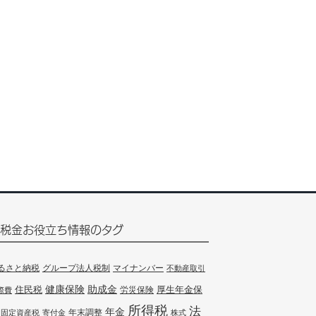
税金お役立ち情報のタグ
るさと納税
グループ法人税制
マイナンバー
不動産取引
健康保険
住民税
助成金
厚生年金保
労災保険
際費
所得税
法
年金
年末調整
固定資産税
寄付金
株式