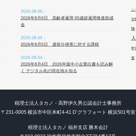
ふ
2026.08.06：
2026年8月6日 高齢者雇用 65歳超雇用推進助成
交
金
険
2026.08.05：
2026年8月5日 遺留分侵害に対する課税
申
2026.08.04：
査
2026年8月4日 2026年版中小企業白書を読み解
く デジタル化の現在地を知る
税理士法人タカノ・高野伊久男公認会計士事務所
〒231-0005 横浜市中区本町4-41 D’グラフォート 横浜501号室
税理士法人タカノ 福井支店 勝木会計