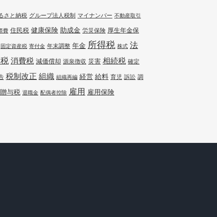
るさと納税
グループ法人税制
マイナンバー
不動産取引
健康保険
住民税
助成金
厚生年金保
労災保険
際費
所得税
法
年金
年末調整
固定資産税
寄付金
株式
人税
消費税
相続税
減価償却
災害
源泉徴収
確定
組織
税制改正
経営
給料
告
訴訟
調
組織再編
育児
雇用
贈与税
雇用保険
退職金
配偶者控除