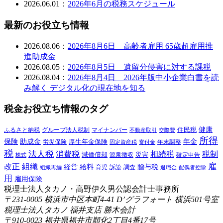
2026.06.01：
2026年6月の税務スケジュール
最新のお役立ち情報
2026.08.06：
2026年8月6日 高齢者雇用 65歳超雇用推
進助成金
2026.08.05：
2026年8月5日 遺留分侵害に対する課税
2026.08.04：
2026年8月4日 2026年版中小企業白書を読
み解く デジタル化の現在地を知る
税金お役立ち情報のタグ
健康
ふるさと納税
マイナンバー
住民税
グループ法人税制
交際費
不動産取引
所得
保険
年金
助成金
厚生年金保険
労災保険
年末調整
固定資産税
寄付金
税
法人税
消費税
相続税
税制
減価償却
災害
源泉徴収
確定申告
株式
雇
組織
改正
給料
贈与税
経営
訴訟
組織再編
育児
調査
退職金
配偶者控除
用
雇用保険
税理士法人タカノ・高野伊久男公認会計士事務所
〒231-0005 横浜市中区本町4-41 D’グラフォート 横浜501号室
税理士法人タカノ 福井支店 勝木会計
〒910-0023 福井県福井市順化2丁目4番17号