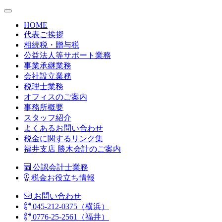
HOME
代表ご挨拶
相続税・贈与税
公益法人等サポート業務
事業承継業務
会社設立業務
税理士業務
オフィスのご案内
事務所概要
スタッフ紹介
よくあるお問い合わせ
税金に関するリンク集
福井支店 勝木会計のご案内
公認会計士業務
税金お役立ち情報
お問い合わせ
045-212-0375（横浜）
0776-25-2561（福井）