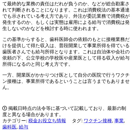
て最終的な業務の責任はだれが負うのか、などが総合勘案さ
れて判断されることになります。これは消費税法の基本通達
でも示されている考え方であり、外注が委託業務で消費税が
発生するのか、もしくは実態は雇用による給与で消費税は発
生しないのかなどを検討する時に使われます。
この基準からすると、歯科医師会の依頼のもとに接種業務だ
けを提供して得た収入は、普段開業して事業所得を得ている
歯医者さんでも給与所得となります。これは自治体や会社の
依頼の下、公立学校の学校医や産業医として得る収入が給与
所得になるのと同じ考え方です。
一方、開業医がかかりつけ医として自分の医院で行うワクチ
ン接種は、事業所得であるということは言うまでもありませ
ん。
掲載日時点の法令等に基づいて記載しており、最新の制
度と異なる場合があります。
カテゴリー:
税金お役立ち情報
タグ:
ワクチン接種
,
事業
,
歯科医
,
給与