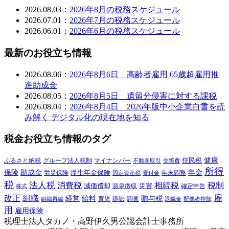
2026.08.03：
2026年8月の税務スケジュール
2026.07.01：
2026年7月の税務スケジュール
2026.06.01：
2026年6月の税務スケジュール
最新のお役立ち情報
2026.08.06：
2026年8月6日 高齢者雇用 65歳超雇用推
進助成金
2026.08.05：
2026年8月5日 遺留分侵害に対する課税
2026.08.04：
2026年8月4日 2026年版中小企業白書を読
み解く デジタル化の現在地を知る
税金お役立ち情報のタグ
健康
ふるさと納税
マイナンバー
住民税
グループ法人税制
交際費
不動産取引
所得
保険
年金
助成金
厚生年金保険
労災保険
年末調整
固定資産税
寄付金
税
法人税
消費税
相続税
税制
減価償却
災害
源泉徴収
確定申告
株式
雇
組織
改正
給料
贈与税
経営
訴訟
組織再編
育児
調査
退職金
配偶者控除
用
雇用保険
税理士法人タカノ・高野伊久男公認会計士事務所