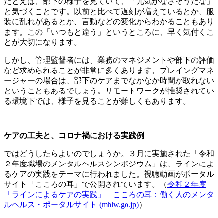
たとえば、部下の様子を見ていて、「元気がなさそうだな」
と気づくことです。以前と比べて遅刻が増えているとか、服
装に乱れがあるとか、言動などの変化からわかることもあり
ます。この「いつもと違う」というところに、早く気付くこ
とが大切になります。
しかし、管理監督者には、業務のマネジメントや部下の評価
など求められることが非常に多くあります。プレイングマネ
ージャーの場合は、部下のケアまでなかなか時間が取れない
ということもあるでしょう。リモートワークが推奨されてい
る環境下では、様子を見ることが難しくもあります。
ケアの工夫と、コロナ禍における実践例
ではどうしたらよいのでしょうか。３月に実施された「令和
２年度職場のメンタルヘルスシンポジウム」は、ラインによ
るケアの実践をテーマに行われました。視聴動画がポータル
サイト「こころの耳」で公開されています。（
令和２年度
「ラインによるケアの実践」｜こころの耳：働く人のメンタ
ルヘルス・ポータルサイト (mhlw.go.jp)
）