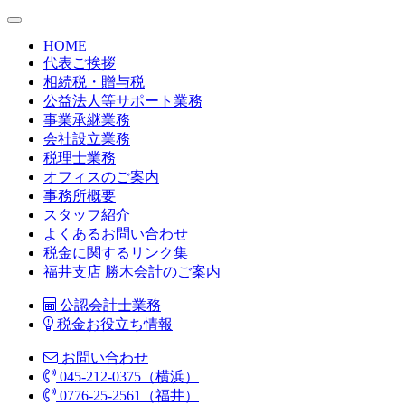
HOME
代表ご挨拶
相続税・贈与税
公益法人等サポート業務
事業承継業務
会社設立業務
税理士業務
オフィスのご案内
事務所概要
スタッフ紹介
よくあるお問い合わせ
税金に関するリンク集
福井支店 勝木会計のご案内
公認会計士業務
税金お役立ち情報
お問い合わせ
045-212-0375（横浜）
0776-25-2561（福井）