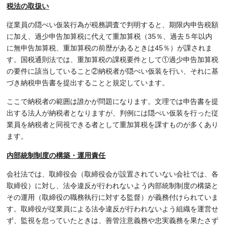
税法の取扱い
従業員の隠ぺい仮装行為が税務調査で判明すると、期限内申告税額
に加え、過少申告加算税に代えて重加算税（35％、過去５年以内
に無申告加算税、重加算税の前歴があるときは45％）が課されま
す。国税通則法では、重加算税の課税要件として①過少申告加算税
の要件に該当していること②納税者が隠ぺい仮装を行い、それに基
づき納税申告書を提出することと規定しています。
ここで納税者の範囲は誰かが問題になります。文理では申告書を提
出する法人が納税者となりますが、判例には隠ぺい仮装を行った従
業員を納税者と同視できる者として重加算税を課すものが多くあり
ます。
内部統制制度の構築・運用責任
会社法では、取締役会（取締役会が設置されていない会社では、各
取締役）に対し、法令違反が行われないよう内部統制制度の構築と
その運用（取締役の職務執行に対する監督）が義務付けられていま
す。取締役が従業員による法令違反が行われないよう組織を運営せ
ず、監視を怠っていたときは、善管注意義務や忠実義務を果たさず