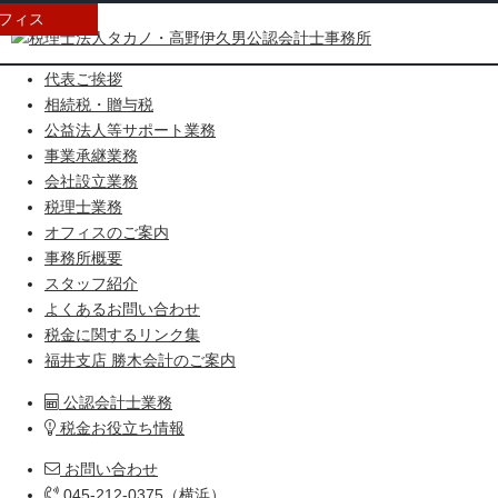
フィス
HOME
代表ご挨拶
相続税・贈与税
公益法人等サポート業務
事業承継業務
会社設立業務
税理士業務
オフィスのご案内
事務所概要
スタッフ紹介
よくあるお問い合わせ
税金に関するリンク集
福井支店 勝木会計のご案内
公認会計士業務
税金お役立ち情報
お問い合わせ
045-212-0375（横浜）