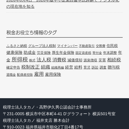
2026年8月4日 2026年版中小企業白書を読み解く デジタル化
の現在地を知る
税金お役立ち情報のタグ
住民税
ふるさと納税
グループ法人税制
マイナンバー
不動産取引
交際費
健康保険
年
助成金
厚生年金保険
労災保険
年末調整
固定資産税
寄付金
所得税
法人税
消費税
相続税
金
減価償却
災害
源泉徴収
株式
組織
税制改正
経営
給料
贈与税
確定申告
訴訟
調査
組織再編
育児
雇用
雇用保険
退職金
配偶者控除
税理士法人タカノ・高野伊久男公認会計士事務所
〒231-0005 横浜市中区本町4-41 D’グラフォート 横浜501号室
税理士法人タカノ 福井支店 勝木会計
〒910-0023 福井県福井市順化2丁目4番17号