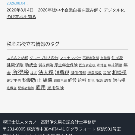
2026.08.04：
2026年8月4日 2026年版中小企業白書を読み解く デジタル化
の現在地を知る
税金お役立ち情報のタグ
住民税
ふるさと納税
グループ法人税制
マイナンバー
不動産取引
交際費
健康保険
年
助成金
厚生年金保険
労災保険
年末調整
固定資産税
寄付金
所得税
法人税
消費税
相続税
金
減価償却
災害
源泉徴収
株式
組織
税制改正
経営
給料
贈与税
確定申告
訴訟
調査
組織再編
育児
雇用
雇用保険
退職金
配偶者控除
税理士法人タカノ・高野伊久男公認会計士事務所
〒231-0005 横浜市中区本町4-41 D’グラフォート 横浜501号室