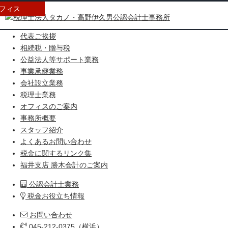
フィス
HOME
代表ご挨拶
相続税・贈与税
公益法人等サポート業務
事業承継業務
会社設立業務
税理士業務
オフィスのご案内
事務所概要
スタッフ紹介
よくあるお問い合わせ
税金に関するリンク集
福井支店 勝木会計のご案内
公認会計士業務
税金お役立ち情報
お問い合わせ
045-212-0375（横浜）