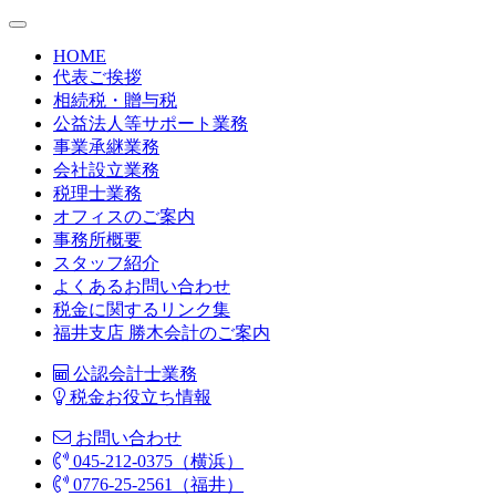
HOME
代表ご挨拶
相続税・贈与税
公益法人等サポート業務
事業承継業務
会社設立業務
税理士業務
オフィスのご案内
事務所概要
スタッフ紹介
よくあるお問い合わせ
税金に関するリンク集
福井支店 勝木会計のご案内
公認会計士業務
税金お役立ち情報
お問い合わせ
045-212-0375（横浜）
0776-25-2561（福井）