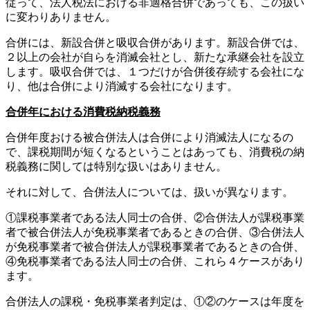
従って、法人税法における非適格合併であっても、この扱い
に変わりありません。
合併には、新設合併と吸収合併があります。新設合併では、
２以上の会社が自らを消滅会社とし、新たな承継会社を設立
します。吸収合併では、１つだけが合併後存続する会社にな
り、他は合併により消滅する会社になります。
合併年における消費税納税義務
合併年度おける被合併法人は合併により消滅法人になるの
で、課税期間が短くなるということはあっても、消費税の納
税義務に関しては特別な扱いはありません。
それに対して、合併法人については、扱いが異なります。
①課税事業者である法人同士の合併、②合併法人が課税事業
者で被合併法人が免税事業者であるときの合併、③合併法人
が免税事業者で被合併法人が課税事業者であるときの合併、
④免税事業者である法人同士の合併、これら４ケースがあり
ます。
合併法人の課税・免税事業者判定は、①②のケースは年度を