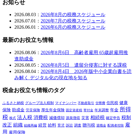
お知らせ
2026.08.03：
2026年8月の税務スケジュール
2026.07.01：
2026年7月の税務スケジュール
2026.06.01：
2026年6月の税務スケジュール
最新のお役立ち情報
2026.08.06：
2026年8月6日 高齢者雇用 65歳超雇用推
進助成金
2026.08.05：
2026年8月5日 遺留分侵害に対する課税
2026.08.04：
2026年8月4日 2026年版中小企業白書を読
み解く デジタル化の現在地を知る
税金お役立ち情報のタグ
健康
ふるさと納税
マイナンバー
住民税
グループ法人税制
交際費
不動産取引
所得
保険
年金
助成金
厚生年金保険
労災保険
年末調整
固定資産税
寄付金
税
法人税
消費税
相続税
税制
減価償却
災害
源泉徴収
確定申告
株式
雇
組織
改正
給料
贈与税
経営
訴訟
組織再編
育児
調査
退職金
配偶者控除
用
雇用保険