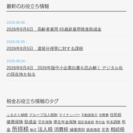
最新のお役立ち情報
2026.08.06：
2026年8月6日 高齢者雇用 65歳超雇用推進助成金
2026.08.05：
2026年8月5日 遺留分侵害に対する課税
2026.08.04：
2026年8月4日 2026年版中小企業白書を読み解く デジタル化
の現在地を知る
税金お役立ち情報のタグ
住民税
ふるさと納税
グループ法人税制
マイナンバー
不動産取引
交際費
健康保険
年
助成金
厚生年金保険
労災保険
年末調整
固定資産税
寄付金
所得税
法人税
消費税
相続税
金
減価償却
災害
源泉徴収
株式