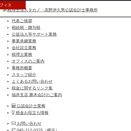
フィス
HOME
代表ご挨拶
相続税・贈与税
公益法人等サポート業務
事業承継業務
会社設立業務
税理士業務
オフィスのご案内
事務所概要
スタッフ紹介
よくあるお問い合わせ
税金に関するリンク集
福井支店 勝木会計のご案内
公認会計士業務
税金お役立ち情報
お問い合わせ
045-212-0375（横浜）