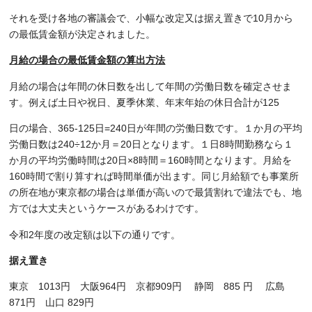
それを受け各地の審議会で、小幅な改定又は据え置きで10月から
の最低賃金額が決定されました。
月給の場合の最低賃金額の算出方法
月給の場合は年間の休日数を出して年間の労働日数を確定させま
す。例えば土日や祝日、夏季休業、年末年始の休日合計が125
日の場合、365-125日=240日が年間の労働日数です。１か月の平均
労働日数は240÷12か月＝20日となります。１日8時間勤務なら１
か月の平均労働時間は20日×8時間＝160時間となります。月給を
160時間で割り算すれば時間単価が出ます。同じ月給額でも事業所
の所在地が東京都の場合は単価が高いので最賃割れで違法でも、地
方では大丈夫というケースがあるわけです。
令和2年度の改定額は以下の通りです。
据え置き
東京 1013円 大阪964円 京都909円 静岡 885 円 広島
871円 山口 829円