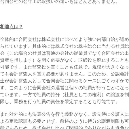
合同会社の会計上の取扱いの違いもほとんどありません。
相違点は？
全体的に合同会社は株式会社に比べてより強い内部自治が認め
られています。具体的には株式会社の株主総会に当たる社員総
会（この場合の社員は普通の会社の従業員でなく合同会社の出
資者を指します）を開く必要がなく、取締役を廃止することも
可能です。また監査役を置くことも任意で、規模が大きくなっ
ても会計監査人を置く必要がありません。このため、公認会計
士が会計監査人として合同会社に関わるケースはごくわずかで
す。このように合同会社の運営は個々の社員が行うことになっ
ています。一方で社員の持分（社員としての権利）の譲渡を制
限し、業務を行う社員の責任を限定することも可能です。
また対外的にも決算公告を行う義務がなく、設立時に公証人に
よる定款認証も必要とせず、前述のように持分の譲渡制限も可
能であるため、株式会社に比べて閉鎖的でありながらも遜色な