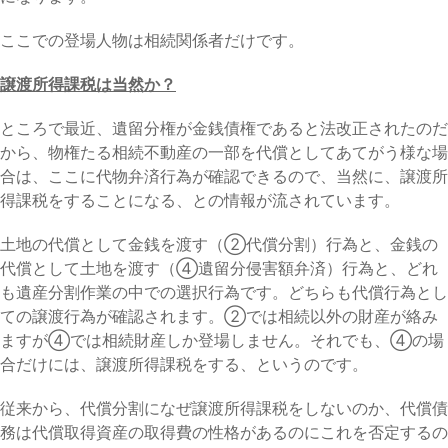
ここでの登場人物は相続関係者だけです。
譲渡所得課税は当然か？
ところで最近、遺留分権が金銭債権であると法改正されたのだ
から、物権たる相続不動産の一部を代償としてあてがう様な場
合は、ここに代物弁済行為が確認できるので、当然に、譲渡所
得課税をすることになる、との情報が流されています。
土地の代償として金銭を渡す（②代償分割）行為と、金銭の
代償として土地を渡す（④遺留分侵害額弁済）行為と、どれ
も遺産分割作業の中での選択行為です。どちらも代償行為とし
ての譲渡行為が確認されます。②では相続以外の財産が絡み
ますが④では相続財産しか登場しません。それでも、④の場
合だけには、譲渡所得課税をする、というのです。
従来から、代償分割になぜ譲渡所得課税をしないのか、代償債
務は代償取得資産の取得費の性格があるのにこれを否定するの