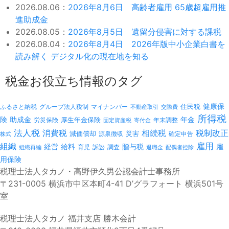
2026.08.06：
2026年8月6日 高齢者雇用 65歳超雇用推
進助成金
2026.08.05：
2026年8月5日 遺留分侵害に対する課税
2026.08.04：
2026年8月4日 2026年版中小企業白書を
読み解く デジタル化の現在地を知る
税金お役立ち情報のタグ
健康保
ふるさと納税
マイナンバー
住民税
グループ法人税制
不動産取引
交際費
所得税
険
年金
助成金
厚生年金保険
労災保険
年末調整
固定資産税
寄付金
法人税
消費税
相続税
税制改正
減価償却
災害
源泉徴収
確定申告
株式
雇用
組織
経営
給料
贈与税
雇
訴訟
組織再編
育児
調査
退職金
配偶者控除
用保険
税理士法人タカノ・高野伊久男公認会計士事務所
〒231-0005 横浜市中区本町4-41 D’グラフォート 横浜501号
室
税理士法人タカノ 福井支店 勝木会計