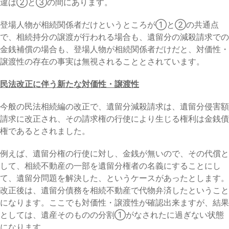
違は②と③の間にあります。
登場人物が相続関係者だけというところが①と②の共通点
で、相続持分の譲渡が行われる場合も、遺留分の減殺請求での
金銭補償の場合も、登場人物が相続関係者だけだと、対価性・
譲渡性の存在の事実は無視されることとされています。
民法改正に伴う新たな対価性・譲渡性
今般の民法相続編の改正で、遺留分減殺請求は、遺留分侵害額
請求に改正され、その請求権の行使により生じる権利は金銭債
権であるとされました。
例えば、遺留分権の行使に対し、金銭が無いので、その代償と
して、相続不動産の一部を遺留分権者の名義にすることにし
て、遺留分問題を解決した、というケースがあったとします。
改正後は、遺留分債務を相続不動産で代物弁済したということ
になります。ここでも対価性・譲渡性が確認出来ますが、結果
としては、遺産そのものの分割①がなされたに過ぎない状態
になります。