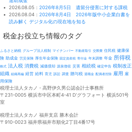
進助成金
2026.08.05：
2026年8月5日 遺留分侵害に対する課税
2026.08.04：
2026年8月4日 2026年版中小企業白書を
読み解く デジタル化の現在地を知る
税金お役立ち情報のタグ
健康保
ふるさと納税
マイナンバー
住民税
グループ法人税制
不動産取引
交際費
所得税
険
年金
助成金
厚生年金保険
労災保険
年末調整
固定資産税
寄付金
法人税
消費税
相続税
税制改正
減価償却
災害
源泉徴収
確定申告
株式
雇用
組織
経営
給料
贈与税
雇
訴訟
組織再編
育児
調査
退職金
配偶者控除
用保険
税理士法人タカノ・高野伊久男公認会計士事務所
〒231-0005 横浜市中区本町4-41 D’グラフォート 横浜501号
室
税理士法人タカノ 福井支店 勝木会計
〒910-0023 福井県福井市順化2丁目4番17号