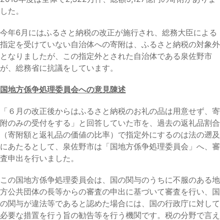
した。
今年6月にはふるさと納税の改正が施行され、総務大臣による
指定を受けていない自治体への寄附は、ふるさと納税の対象外
となりましたが、この指定外とされた自治体である泉佐野市
が、総務省に抗議をしています。
国地方係争処理委員会への意見陳述
「６月の改正後からはふるさと納税のお礼の品は用意せず、寄
附のみの受付をする」と回答していた市を、過去の返礼品割合
（寄附額と返礼品の価値の比率）で指定外にするのは法の遡及
にあたるとして、泉佐野市は「国地方係争処理委員会」へ、審
査申出を行いました。
この国地方係争処理委員会は、国の関与のうちに不服のある地
方公共団体の長等からの審査の申出に基づいて審査を行い、国
の関与が違法等であると認めた場合には、国の行政庁に対して
必要な措置を行う旨の勧告等を行う機関です。税の分野で言え