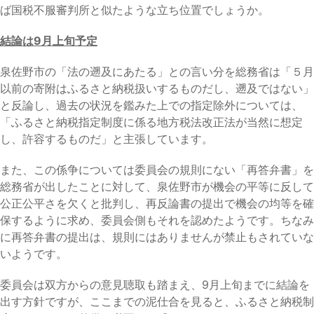
ば国税不服審判所と似たような立ち位置でしょうか。
結論は9月上旬予定
泉佐野市の「法の遡及にあたる」との言い分を総務省は「５月
以前の寄附はふるさと納税扱いするものだし、遡及ではない」
と反論し、過去の状況を鑑みた上での指定除外については、
「ふるさと納税指定制度に係る地方税法改正法が当然に想定
し、許容するものだ」と主張しています。
また、この係争については委員会の規則にない「再答弁書」を
総務省が出したことに対して、泉佐野市が機会の平等に反して
公正公平さを欠くと批判し、再反論書の提出で機会の均等を確
保するように求め、委員会側もそれを認めたようです。ちなみ
に再答弁書の提出は、規則にはありませんが禁止もされていな
いようです。
委員会は双方からの意見聴取も踏まえ、9月上旬までに結論を
出す方針ですが、ここまでの泥仕合を見ると、ふるさと納税制