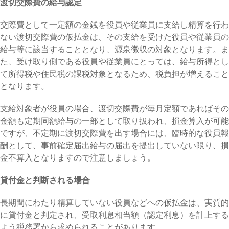
渡切交際費の給与認定
交際費として一定額の金銭を役員や従業員に支給し精算を行わ
ない渡切交際費の仮払金は、その支給を受けた役員や従業員の
給与等に該当することとなり、源泉徴収の対象となります。ま
た、受け取り側である役員や従業員にとっては、給与所得とし
て所得税や住民税の課税対象となるため、税負担が増えること
となります。
支給対象者が役員の場合、渡切交際費が毎月定額であればその
金額も定期同額給与の一部として取り扱われ、損金算入が可能
ですが、不定期に渡切交際費を出す場合には、臨時的な役員報
酬として、事前確定届出給与の届出を提出していない限り、損
金不算入となりますので注意しましょう。
貸付金と判断される場合
長期間にわたり精算していない役員などへの仮払金は、実質的
に貸付金と判定され、受取利息相当額（認定利息）を計上する
よう税務署から求められることがあります。