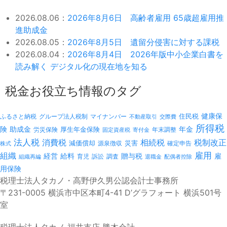
2026.08.06：
2026年8月6日 高齢者雇用 65歳超雇用推
進助成金
2026.08.05：
2026年8月5日 遺留分侵害に対する課税
2026.08.04：
2026年8月4日 2026年版中小企業白書を
読み解く デジタル化の現在地を知る
税金お役立ち情報のタグ
健康保
ふるさと納税
マイナンバー
住民税
グループ法人税制
不動産取引
交際費
所得税
険
年金
助成金
厚生年金保険
労災保険
年末調整
固定資産税
寄付金
法人税
消費税
相続税
税制改正
減価償却
災害
源泉徴収
確定申告
株式
雇用
組織
経営
給料
贈与税
雇
訴訟
組織再編
育児
調査
退職金
配偶者控除
用保険
税理士法人タカノ・高野伊久男公認会計士事務所
〒231-0005 横浜市中区本町4-41 D’グラフォート 横浜501号
室
税理士法人タカノ 福井支店 勝木会計