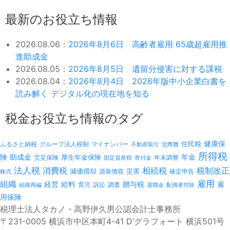
最新のお役立ち情報
2026.08.06：
2026年8月6日 高齢者雇用 65歳超雇用推
進助成金
2026.08.05：
2026年8月5日 遺留分侵害に対する課税
2026.08.04：
2026年8月4日 2026年版中小企業白書を
読み解く デジタル化の現在地を知る
税金お役立ち情報のタグ
健康保
ふるさと納税
マイナンバー
住民税
グループ法人税制
不動産取引
交際費
所得税
険
年金
助成金
厚生年金保険
労災保険
年末調整
固定資産税
寄付金
法人税
消費税
相続税
税制改正
減価償却
災害
源泉徴収
確定申告
株式
雇用
組織
経営
給料
贈与税
雇
訴訟
組織再編
育児
調査
退職金
配偶者控除
用保険
税理士法人タカノ・高野伊久男公認会計士事務所
〒231-0005 横浜市中区本町4-41 D’グラフォート 横浜501号