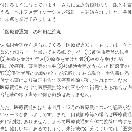
付けるようになっています。さらに医療費控除のミニ版とも言
える「セルフメディケーション税制」も開始されました。各種
注意点を挙げてみましょう。
「医療費通知」の利用に注意
保険組合等から送られてくる「医療費通知」、もしくは「医療
費のお知らせ」と書いてある紙ですが、①被保険者等の氏名
②療養を受けた年月③療養を受けた者④療養を受けた病
院、診療所、薬局等の名称⑤被保険者等が支払った医療費の
額⑥保険者等の名称の全てが記載してある場合、申告書に添
付する事により確定申告で医療費控除が受けられます。なお、
医療費通知だけで医療費控除の内容を全て補完できる場合は内
容記載の領収書等の保存義務はありません。
ただ、医療費通知は年末11月・12月の医療費について記載がな
いケースが多いようです。また、自費診療等の場合は医療費通
知に記載はありません。よって医療費通知単体で控除申告する
事は難しい年もあるでしょう。未記載の部分については「医療