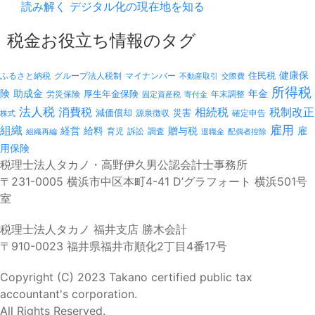
読み解く デジタル化の現在地を知る
税金お役立ち情報のタグ
健康保
ふるさと納税
マイナンバー
住民税
グループ法人税制
不動産取引
交際費
所得税
険
年金
助成金
厚生年金保険
労災保険
年末調整
固定資産税
寄付金
法人税
消費税
相続税
税制改正
減価償却
災害
源泉徴収
確定申告
株式
雇用
組織
経営
給料
贈与税
雇
訴訟
組織再編
育児
調査
退職金
配偶者控除
用保険
税理士法人タカノ・高野伊久男公認会計士事務所
〒231-0005 横浜市中区本町4-41 D’グラフォート 横浜501号
室
税理士法人タカノ 福井支店 勝木会計
〒910-0023 福井県福井市順化2丁目4番17号
Copyright (C) 2023 Takano certified public tax
accountant's corporation.
All Rights Reserved.