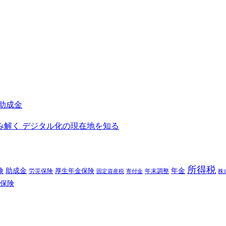
進助成金
を読み解く デジタル化の現在地を知る
所得税
険
年金
助成金
厚生年金保険
労災保険
年末調整
固定資産税
寄付金
株
保険