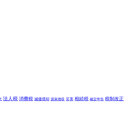
法人税
消費税
相続税
税制改正
減価償却
災害
源泉徴収
確定申告
式