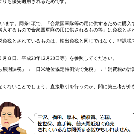
よりも優先適用されるためです。
ています。同条1項で、「合衆国軍隊等の用に供するために購入
購入するもので合衆国軍隊の用に供されるもの等」は免税とさ
税免税とされているものは、輸出免税と同じではなく、非課税
月８日、平成28年12月20日等）を参照してください。
ら原則課税」→「日米地位協定特例法で免税」→「消費税の計
なくないことでしょう。直接取引を行うのか、間に第三者が介
。