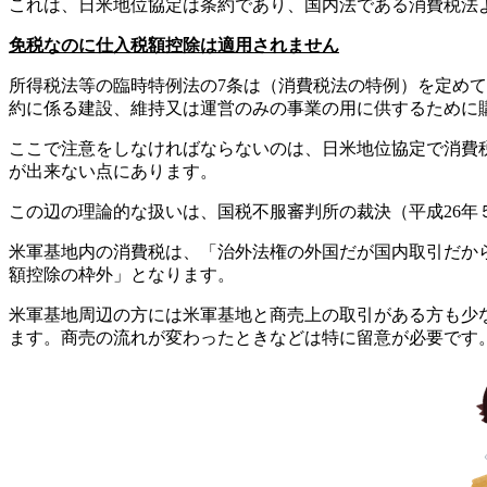
これは、日米地位協定は条約であり、国内法である消費税法
免税なのに仕入税額控除は適用されません
所得税法等の臨時特例法の7条は（消費税法の特例）を定め
約に係る建設、維持又は運営のみの事業の用に供するために
ここで注意をしなければならないのは、日米地位協定で消費
が出来ない点にあります。
この辺の理論的な扱いは、国税不服審判所の裁決（平成26年５
米軍基地内の消費税は、「治外法権の外国だが国内取引だか
額控除の枠外」となります。
米軍基地周辺の方には米軍基地と商売上の取引がある方も少
ます。商売の流れが変わったときなどは特に留意が必要です