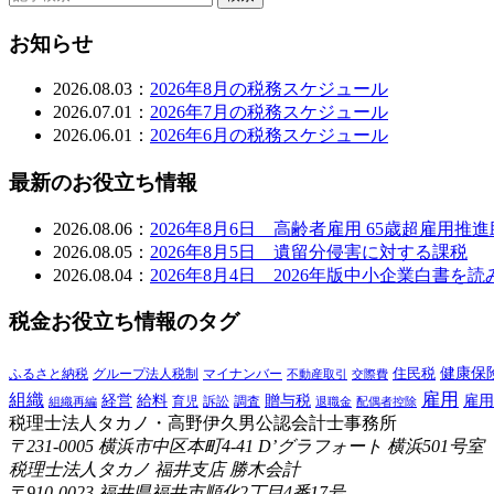
お知らせ
2026.08.03：
2026年8月の税務スケジュール
2026.07.01：
2026年7月の税務スケジュール
2026.06.01：
2026年6月の税務スケジュール
最新のお役立ち情報
2026.08.06：
2026年8月6日 高齢者雇用 65歳超雇用推
2026.08.05：
2026年8月5日 遺留分侵害に対する課税
2026.08.04：
2026年8月4日 2026年版中小企業白書
税金お役立ち情報のタグ
健康保
ふるさと納税
マイナンバー
住民税
グループ法人税制
交際費
不動産取引
雇用
組織
給料
贈与税
経営
雇用
訴訟
組織再編
育児
調査
退職金
配偶者控除
税理士法人タカノ・高野伊久男公認会計士事務所
〒231-0005 横浜市中区本町4-41 D’グラフォート 横浜501号室
税理士法人タカノ 福井支店 勝木会計
〒910-0023 福井県福井市順化2丁目4番17号