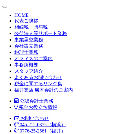
HOME
代表ご挨拶
相続税・贈与税
公益法人等サポート業務
事業承継業務
会社設立業務
税理士業務
オフィスのご案内
事務所概要
スタッフ紹介
よくあるお問い合わせ
税金に関するリンク集
福井支店 勝木会計のご案内
公認会計士業務
税金お役立ち情報
お問い合わせ
045-212-0375（横浜）
0776-25-2561（福井）