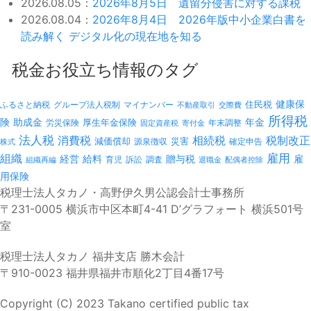
2026.08.05：
2026年8月5日 遺留分侵害に対する課税
2026.08.04：
2026年8月4日 2026年版中小企業白書を
読み解く デジタル化の現在地を知る
税金お役立ち情報のタグ
健康保
ふるさと納税
マイナンバー
住民税
グループ法人税制
不動産取引
交際費
所得税
険
年金
助成金
厚生年金保険
労災保険
年末調整
固定資産税
寄付金
法人税
消費税
相続税
税制改正
減価償却
災害
源泉徴収
確定申告
株式
雇用
組織
経営
給料
贈与税
雇
訴訟
組織再編
育児
調査
退職金
配偶者控除
用保険
税理士法人タカノ・高野伊久男公認会計士事務所
〒231-0005 横浜市中区本町4-41 D’グラフォート 横浜501号
室
税理士法人タカノ 福井支店 勝木会計
〒910-0023 福井県福井市順化2丁目4番17号
Copyright (C) 2023 Takano certified public tax