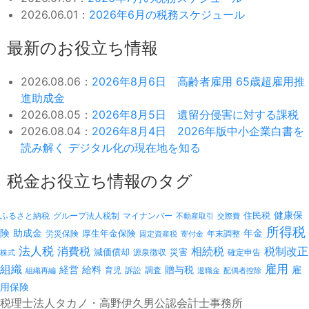
2026.06.01：
2026年6月の税務スケジュール
最新のお役立ち情報
2026.08.06：
2026年8月6日 高齢者雇用 65歳超雇用推
進助成金
2026.08.05：
2026年8月5日 遺留分侵害に対する課税
2026.08.04：
2026年8月4日 2026年版中小企業白書を
読み解く デジタル化の現在地を知る
税金お役立ち情報のタグ
健康保
ふるさと納税
マイナンバー
住民税
グループ法人税制
不動産取引
交際費
所得税
険
年金
助成金
厚生年金保険
労災保険
年末調整
固定資産税
寄付金
法人税
消費税
相続税
税制改正
減価償却
災害
源泉徴収
確定申告
株式
雇用
組織
経営
給料
贈与税
雇
訴訟
組織再編
育児
調査
退職金
配偶者控除
用保険
税理士法人タカノ・高野伊久男公認会計士事務所