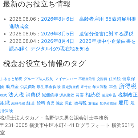
最新のお役立ち情報
2026.08.06：
2026年8月6日 高齢者雇用 65歳超雇用推
進助成金
2026.08.05：
2026年8月5日 遺留分侵害に対する課税
2026.08.04：
2026年8月4日 2026年版中小企業白書を
読み解く デジタル化の現在地を知る
税金お役立ち情報のタグ
健康保
ふるさと納税
マイナンバー
住民税
グループ法人税制
不動産取引
交際費
所得税
険
年金
助成金
厚生年金保険
労災保険
年末調整
固定資産税
寄付金
法人税
消費税
相続税
税制改正
減価償却
災害
源泉徴収
確定申告
株式
雇用
組織
経営
給料
贈与税
雇
訴訟
組織再編
育児
調査
退職金
配偶者控除
用保険
税理士法人タカノ・高野伊久男公認会計士事務所
〒231-0005 横浜市中区本町4-41 D’グラフォート 横浜501号
室